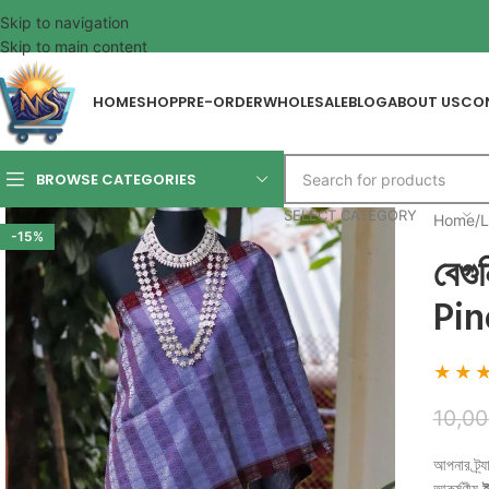
Skip to navigation
Skip to main content
HOME
SHOP
PRE-ORDER
WHOLESALE
BLOG
ABOUT US
CO
BROWSE CATEGORIES
SELECT CATEGORY
Home
/
L
-15%
বেগ
Pin
★★
10,00
আপনার ট্র
আকর্ষণীয়
ই