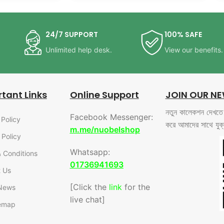
24/7 SUPPORT
100% SAFE
Unlimited help desk.
View our benefits.
tant Links
Online Support
JOIN OUR NE
নতুন কালেকশন দেখতে এ
Facebook Messenger:
 Policy
করে আমাদের সাথে যুক
m.me/nuobelshop
 Policy
Whatsapp:
 Conditions
01736941693
 Us
[Click the
link
for the
 News
live chat]
temap