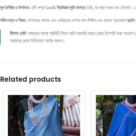
মূল বৈশিষ্ট্য ও উপাদান:
এটি সম্পূর্ণ
১০০% প্রিমিয়াম সুতি কাপড়ে
তৈরি, যা দারুণ নরম এবং টেকসই। এর 
সঠিক যত্ন ও নিয়ম:
পোশাকের কালার এবং ফেব্রিকের গুণগত মান দীর্ঘদিন ধরে রাখতে প্রথমবার
ড্রাই
বিশেষ নোট:
আমাদের শপের প্রতিটি পিনন হাদি সরাসরি ভারত থেকে ইম্পোর্ট করা শতভাগ 
আমাদের থেকে নিশ্চিন্তে অর্ডার করুন।
Related products