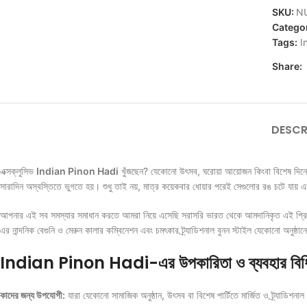
SKU:
N
Catego
Tags:
I
Share:
DESCR
এক্সক্লুসিভ
Indian Pinon Hadi
খুঁজছেন? যেকোনো উৎসব, ঘরোয়া আয়োজন কিংবা বিশেষ দিনে ন
সারাদিন অস্বস্তিতে ভুগতে হয়। শুধু তাই নয়, মাত্র কয়েকবার ধোয়ার পরেই সেগুলোর রঙ চটে যায় এব
আপনার এই সব সমস্যার সমাধান করতে আমরা নিয়ে এসেছি সরাসরি ভারত থেকে আমদানিকৃত এই প্র
এর নান্দনিক বেগুনি ও মেরুন কালার কম্বিনেশন এবং চমৎকার ট্র্যাডিশনাল বুনন স্টাইল যেকোনো অনুষ্ঠান
Indian Pinon Hadi-এর উপকারিতা ও ব্যবহার বিধ
কাদের জন্য উপযোগী:
যারা যেকোনো সামাজিক অনুষ্ঠান, উৎসব বা বিশেষ পার্টিতে মার্জিত ও ট্র্যাডিশন