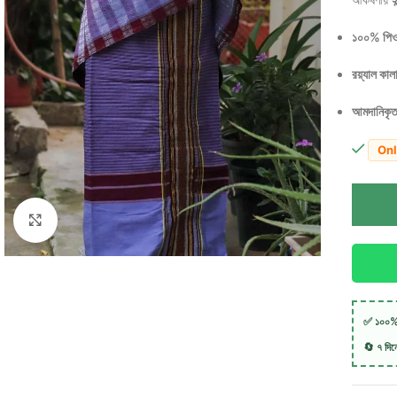
১০০% পিও
রয়্যাল কাল
আমদানিকৃত
Onl
Click to enlarge
✅ ১০০% 
🔄 ৭ দিনের