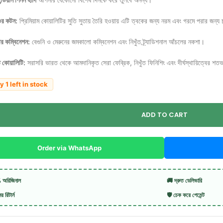
র কটন:
প্রিমিয়াম কোয়ালিটির সুতি সুতায় তৈরি হওয়ায় এটি ত্বকের জন্য নরম এবং গরমে পরার জন্
ার কম্বিনেশন:
বেগুনি ও মেরুনের জমকালো কম্বিনেশন এবং নিখুঁত ট্র্যাডিশনাল আঁচলের নকশা।
 কোয়ালিটি:
সরাসরি ভারত থেকে আমদানিকৃত সেরা ফেব্রিক, নিখুঁত ফিনিশিং এবং দীর্ঘস্থায়িত্বের শতভ
y 1 left in stock
ADD TO CART
Order via WhatsApp
অরিজিনাল
🚚 দ্রুত ডেলিভারি
 রিটার্ন
🛡️ চেক করে পেমেন্ট