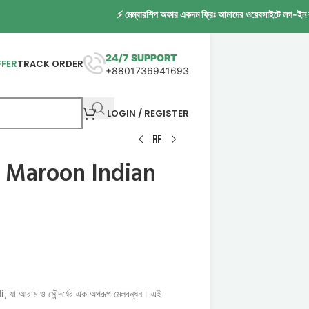
⚡ মেম্বারশিপ অফার একদম ফ্রিঃ আমাদের ওয়েবসাইটে লগ-ইন করুন আর 
24/7 SUPPORT
FFER
TRACK ORDER
+8801736941693
LOGIN / REGISTER
le & Maroon Indian
i
, যা আরাম ও সৌন্দর্যের এক অপরূপ মেলবন্ধন। এই