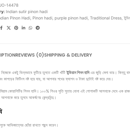
UO-14478
ry:
Indian sutir pinon hadi
ndian Pinon Hadi
,
Pinon hadi
,
purple pinon hadi
,
Traditional Dress
,
ইন্ডি
IPTION
REVIEWS (0)
SHIPPING & DELIVERY
িজেকে একটু ভিন্নভাবে ফুটিয়ে তুলতে একটি খাঁটি
ইন্ডিয়ান পিনন হাদি
এর জুড়ি মেলা ভার। কিন্তু বা
ং কাপড়ের ফিটিংস নষ্ট হয়ে যায়, যা আপনার শখের ফ্যাশন ও টাকা দুটোই নষ্ট করে দেয়।
িমিয়াম কোয়ালিটির পিনন হাদি। ১০০% পিওর সুতি সুতায় বোনা এই পোশাকটি আপনাকে দেবে এক রা
ে আপনাকে করে তুলবে আকর্ষণের কেন্দ্রবিন্দু।
ি
াল লুকে আভিজাত্যের ছোঁয়া রাখতে পছন্দ করেন।