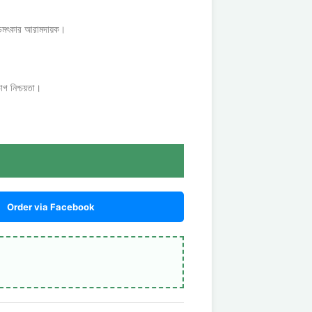
য চমৎকার আরামদায়ক।
াগ নিশ্চয়তা।
Order via Facebook