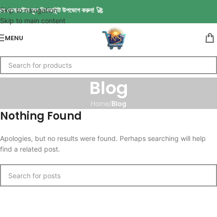
 কেনাকাটায় ফুল ডিসকাউন্ট উপভোগ করুন! 🚀
Skip to navigation
Skip to main content
MENU
Blog
Home
/
Blog
Nothing Found
Apologies, but no results were found. Perhaps searching will help
find a related post.