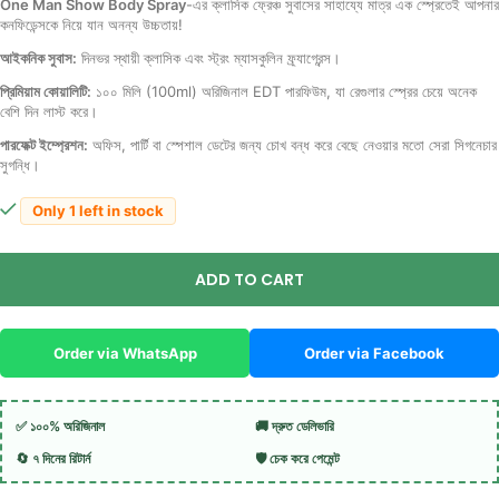
One Man Show Body Spray
-এর ক্লাসিক ফ্রেঞ্চ সুবাসের সাহায্যে মাত্র এক স্প্রেতেই আপনার
কনফিডেন্সকে নিয়ে যান অনন্য উচ্চতায়!
আইকনিক সুবাস:
দিনভর স্থায়ী ক্লাসিক এবং স্ট্রং ম্যাসকুলিন ফ্র্যাগ্রেন্স।
প্রিমিয়াম কোয়ালিটি:
১০০ মিলি (100ml) অরিজিনাল EDT পারফিউম, যা রেগুলার স্প্রের চেয়ে অনেক
বেশি দিন লাস্ট করে।
পারফেক্ট ইম্প্রেশন:
অফিস, পার্টি বা স্পেশাল ডেটের জন্য চোখ বন্ধ করে বেছে নেওয়ার মতো সেরা সিগনেচার
সুগন্ধি।
Only 1 left in stock
ADD TO CART
Order via WhatsApp
Order via Facebook
✅ ১০০% অরিজিনাল
🚚 দ্রুত ডেলিভারি
🔄 ৭ দিনের রিটার্ন
🛡️ চেক করে পেমেন্ট