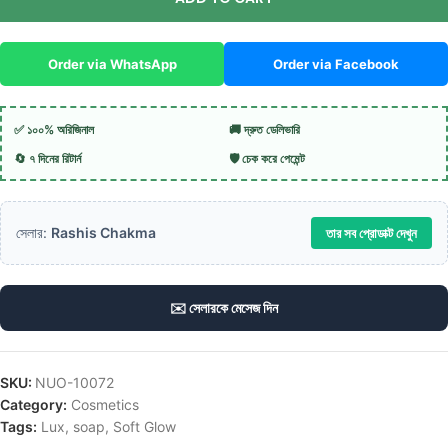
Order via WhatsApp
Order via Facebook
✅ ১০০% অরিজিনাল
🚚 দ্রুত ডেলিভারি
🔄 ৭ দিনের রিটার্ন
🛡️ চেক করে পেমেন্ট
সেলার:
Rashis Chakma
তার সব প্রোডাক্ট দেখুন
✉️ সেলারকে মেসেজ দিন
SKU:
NUO-10072
Category:
Cosmetics
Tags:
Lux
,
soap
,
Soft Glow