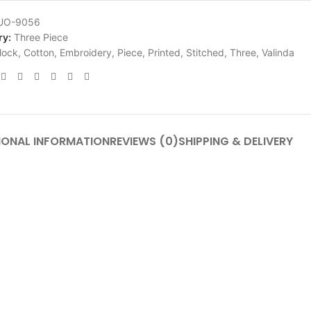
UO-9056
ry:
Three Piece
lock
,
Cotton
,
Embroidery
,
Piece
,
Printed
,
Stitched
,
Three
,
Valinda
IONAL INFORMATION
REVIEWS (0)
SHIPPING & DELIVERY