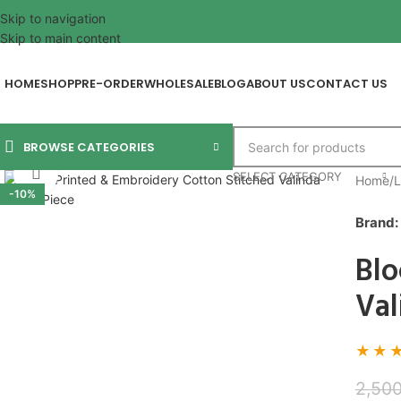
Skip to navigation
Skip to main content
HOME
SHOP
PRE-ORDER
WHOLESALE
BLOG
ABOUT US
CONTACT US
BROWSE CATEGORIES
Click to enlarge
SELECT CATEGORY
Home
/
L
-10%
Blo
Val
★★
2,500