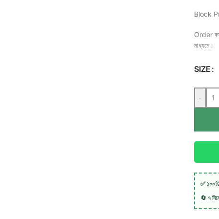
Block P
Order কর
মাধ্যমে।
SIZE
-
✅ ১০০% 
🔄 ৭ দিনের