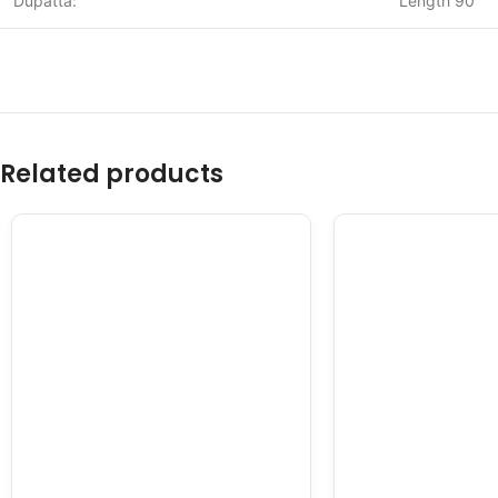
Dupatta:
Length 90”
Related products