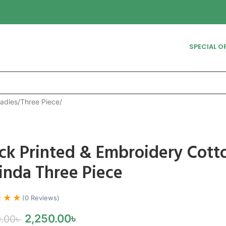
SPECIAL O
adies
/
Three Piece
/
ck Printed & Embroidery Cott
inda Three Piece
★★★
(0 Reviews)
2,250.00
৳
.00
৳