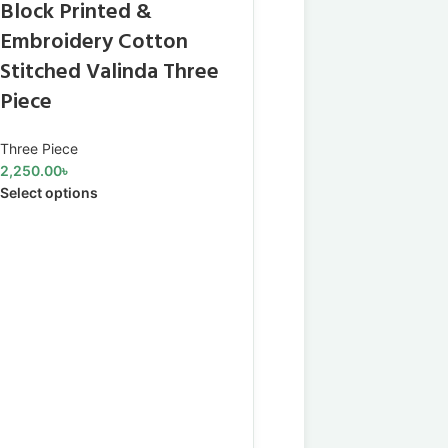
Block Printed &
Block Printed &
Embroidery Cotton
Embroidery Cot
Stitched Valinda Three
Stitched Valind
Piece
Piece
Three Piece
Three Piece
2,250.00
৳
2,250.00
৳
Select options
Select options