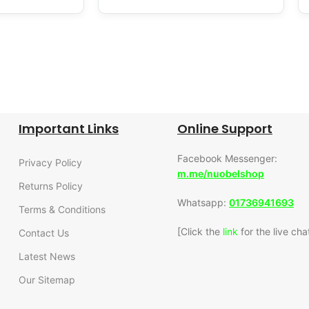
24/7 SUPPORT
100% SAFE
Unlimited help desk.
View our benefits.
Important Links
Online Support
Facebook Messenger:
Privacy Policy
m.me/nuobelshop
Returns Policy
Whatsapp:
01736941693
Terms & Conditions
[Click the
link
for the live cha
Contact Us
Latest News
Our Sitemap