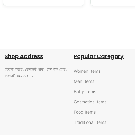
FREE SHIPPING
ONLINE PAYMENT
Carrier information.
Payment methods.
Shop Address
Popular Category
বটতলা বাজার, ভেদভেদী পাড়া, রাঙ্গাপানি রোড,
Women Items
রাঙ্গামাটি সদর-৪৫০০
Men Items
Baby Items
Cosmetics Items
Food Items
Traditional Items